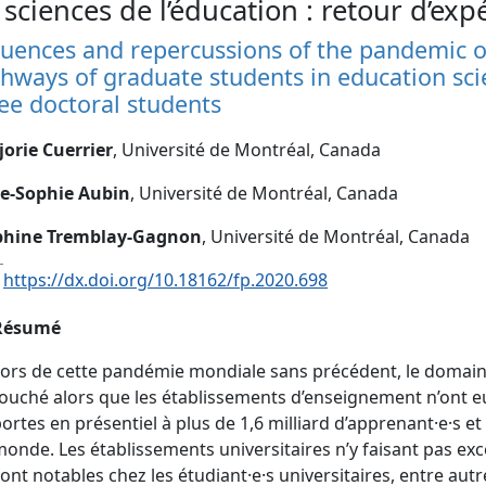
 sciences de l’éducation : retour d’exp
luences and repercussions of the pandemic o
hways of graduate students in education scie
ee doctoral students
orie Cuerrier
, Université de Montréal, Canada
e-Sophie Aubin
, Université de Montréal, Canada
phine Tremblay-Gagnon
, Université de Montréal, Canada
:
https://dx.doi.org/10.18162/fp.2020.698
Résumé
ors de cette pandémie mondiale sans précédent, le domaine
ouché alors que les établissements d’enseignement n’ont eu
ortes en présentiel à plus de 1,6 milliard d’apprenant·e·s et 
onde. Les établissements universitaires n’y faisant pas exc
ont notables chez les étudiant·e·s universitaires, entre autr