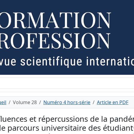
eil
Volume 28
Numéro 4 hors-série
Article en PDF
fluences et répercussions de la pandé
 le parcours universitaire des étudiant