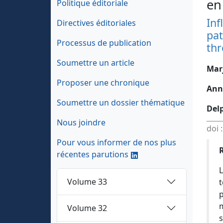
en
Politique éditoriale
Inf
Directives éditoriales
pat
Processus de publication
thr
Soumettre un article
Marj
Proposer une chronique
Ann
Soumettre un dossier thématique
Del
Nous joindre
doi 
Pour vous informer de nos plus
récentes parutions
L
Volume 33
t
p
m
Volume 32
s