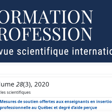
lume
28
(3), 2020
cles scientifiques
Mesures de soutien offertes aux enseignants en inserti
professionnelle au Québec et degré d’aide perçue