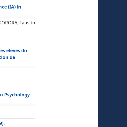
ce (IA) in
AGORORA, Faustin
des élèves du
tion de
g in Psychology
9).