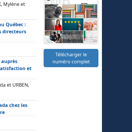
, Mylène et
au Québec :
 directeurs
Télécharger le
 auprès
numéro complet
atisfaction et
nda et URBEN,
ada chez les
re