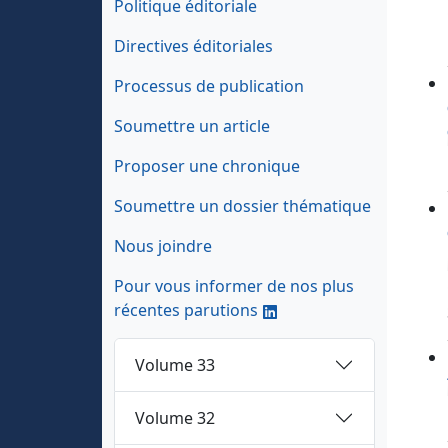
Politique éditoriale
Directives éditoriales
Processus de publication
Soumettre un article
Proposer une chronique
Soumettre un dossier thématique
Nous joindre
Pour vous informer de nos plus
récentes parutions
Volume 33
Volume 32