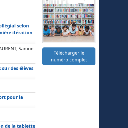
ollégial selon
mière itération
LAURENT, Samuel
Télécharger le
numéro complet
sur des élèves
ort pour la
n de la tablette