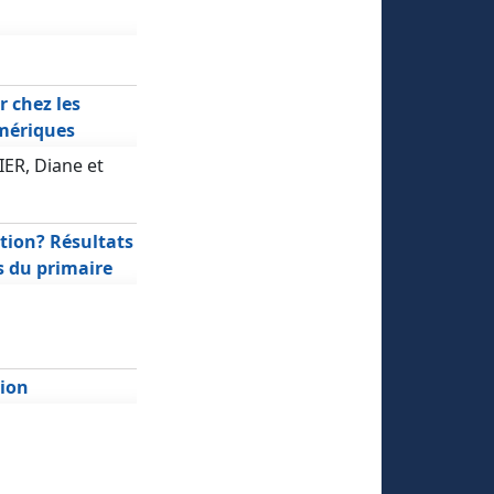
 chez les
umériques
ER, Diane et
tion? Résultats
s du primaire
tion