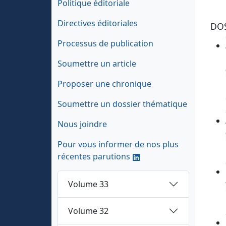
Politique éditoriale
Directives éditoriales
DO
Processus de publication
Soumettre un article
Proposer une chronique
Soumettre un dossier thématique
Nous joindre
Pour vous informer de nos plus
récentes parutions
Volume 33
Volume 32