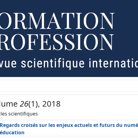
lume
26
(1), 2018
cles scientifiques
Regards croisés sur les enjeux actuels et futurs du num
éducation