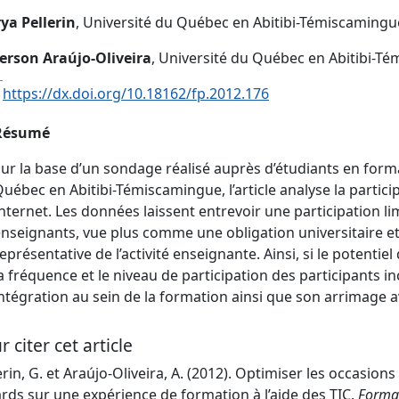
ya Pellerin
, Université du Québec en Abitibi-Témiscaming
erson Araújo-Oliveira
, Université du Québec en Abitibi-T
:
https://dx.doi.org/10.18162/fp.2012.176
Résumé
ur la base d’un sondage réalisé auprès d’étudiants en forma
uébec en Abitibi-Témiscamingue, l’article analyse la partic
nternet. Les données laissent entrevoir une participation li
nseignants, vue plus comme une obligation universitaire 
eprésentative de l’activité enseignante. Ainsi, si le potentiel
a fréquence et le niveau de participation des participants inc
ntégration au sein de la formation ainsi que son arrimage a
r citer cet article
erin, G. et Araújo-Oliveira, A. (2012). Optimiser les occasion
rds sur une expérience de formation à l’aide des TIC.
Format