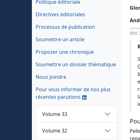
Politique éditoriale
Glor
Directives éditoriales
And
Processus de publication
doi 
Soumettre un article
Proposer une chronique
S
Soumettre un dossier thématique
Q
I
Nous joindre
e
r
Pour vous informer de nos plus
l
récentes parutions
i
Volume 33
Pou
Volume 32
Pell
rega