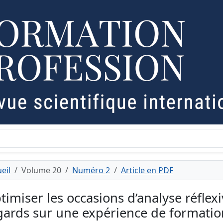
eil
Volume 20
Numéro 2
Article en PDF
timiser les occasions d’analyse réflex
gards sur une expérience de formation