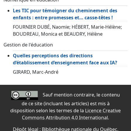
Les TIC pour témoigner du cheminement des
enfants : entre promesses et… casse-têtes !
FOURNIER DUBÉ, Naomie; HÉBERT, Marie-Hélène;
BOUDREAU, Monica et BEAUDRY, Hélène
Gestion de l'éducation
Quelles perceptions des directions
d’établissement d’enseignement face aux IA?
GIRARD, Marc-André
Sauf mention contraire, le contenu
de ce site (incluant les articles) est mis à
disposition selon les termes de la
Licence Creative
Commons Attribution 4.0 International
.
Dépôt légal : Bibliothèque nationale du Québec,