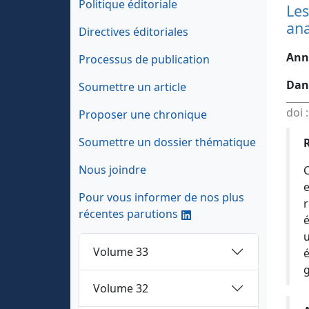
Politique éditoriale
Les
ana
Directives éditoriales
Ann
Processus de publication
Dan
Soumettre un article
doi 
Proposer une chronique
Soumettre un dossier thématique
Nous joindre
C
e
Pour vous informer de nos plus
r
récentes parutions
é
u
Volume 33
é
g
Volume 32