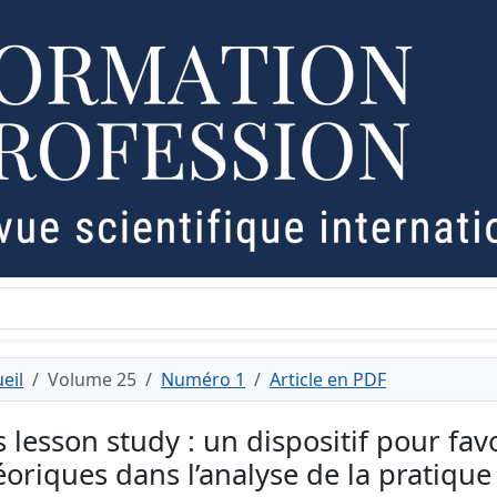
eil
Volume 25
Numéro 1
Article en PDF
s lesson study : un dispositif pour fav
éoriques dans l’analyse de la pratique