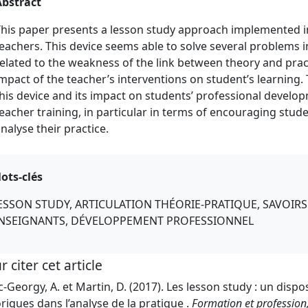
Abstract
his paper presents a lesson study approach implemented in 
eachers. This device seems able to solve several problems in 
elated to the weakness of the link between theory and prac
mpact of the teacher’s interventions on student’s learning. T
his device and its impact on students’ professional devel
eacher training, in particular in terms of encouraging stud
nalyse their practice.
ots-clés
ESSON STUDY, ARTICULATION THÉORIE-PRATIQUE, SAVOIR
NSEIGNANTS, DÉVELOPPEMENT PROFESSIONNEL
r citer cet article
c-Georgy, A. et Martin, D. (2017). Les lesson study : un dispo
riques dans l’analyse de la pratique .
Formation et profession