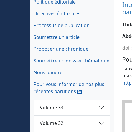
Politique éditoriale
Int
par
Directives éditoriales
Thi
Processus de publication
Abde
Soumettre un article
doi 
Proposer une chronique
Pou
Soumettre un dossier thématique
Lauw
Nous joindre
marq
http
Pour vous informer de nos plus
récentes parutions
Volume 33
Volume 32