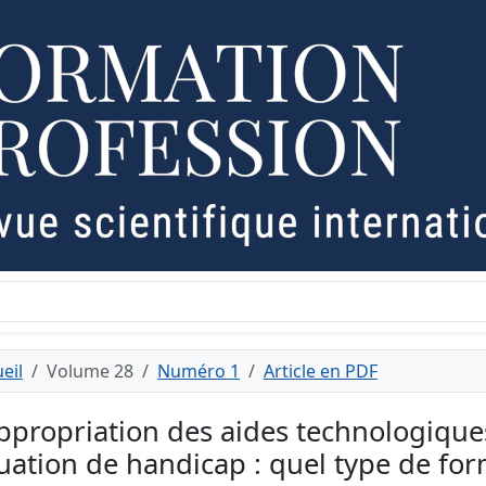
eil
Volume 28
Numéro 1
Article en PDF
appropriation des aides technologique
tuation de handicap : quel type de for