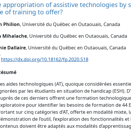
 appropriation of assistive technologies by s
e of training to offer?
h Philion
, Université du Québec en Outaouais, Canada
ia Mihalache
, Université du Québec en Outaouais, Canada
ie Dallaire
, Université du Québec en Outaouais, Canada
:
https://dx.doi.org/10.18162/fp.2020.518
Résumé
es aides technologiques (AT), quoique considérées essentiel
gnorées par les étudiants en situation de handicap (ESH). D’
auprès de ces derniers offrent une formation technologiq
xploratoire pour identifier les besoins de formation de 44 ES
ortant sur cinq catégories d’AT, offerte en modalité mixte, l
émonstration de l’outil, l’exploration des fonctionnalités et 
ontenus doivent être adaptés aux modalités d’apprentissag