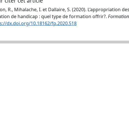
r citer cet article
ion, R., Mihalache, I. et Dallaire, S. (2020). L’appropriation 
ation de handicap : quel type de formation offrir?.
Formation 
s://dx.doi.org/10.18162/fp.2020.518