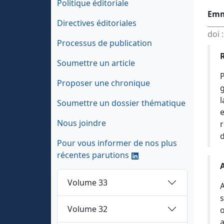
Politique éditoriale
Emm
Directives éditoriales
doi 
Processus de publication
Soumettre un article
Proposer une chronique
g
l
Soumettre un dossier thématique
e
Nous joindre
r
d
Pour vous informer de nos plus
récentes parutions
Volume 33
A
s
Volume 32
o
a