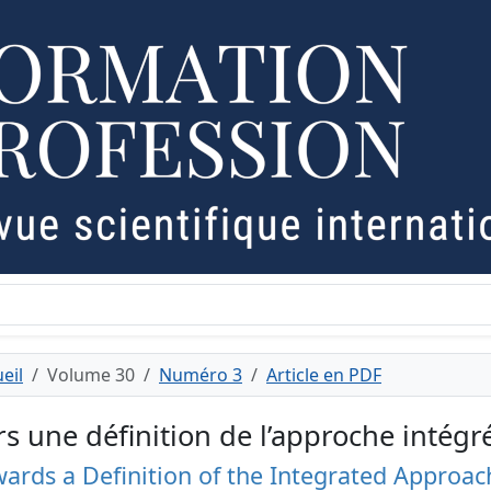
eil
Volume 30
Numéro 3
Article en PDF
rs une définition de l’approche intégr
ards a Definition of the Integrated Approac