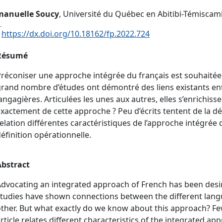
anuelle Soucy
, Université du Québec en Abitibi-Témisca
:
https://dx.doi.org/10.18162/fp.2022.724
Résumé
Préconiser une approche intégrée du français est souhait
rand nombre d’études ont démontré des liens existants en
angagières. Articulées les unes aux autres, elles s’enrichi
xactement de cette approche ? Peu d’écrits tentent de la déf
elation différentes caractéristiques de l’approche intégrée
éfinition opérationnelle.
Abstract
dvocating an integrated approach of French has been desi
tudies have shown connections between the different langua
ther. But what exactly do we know about this approach? Few 
rticle relates different characteristics of the integrated a