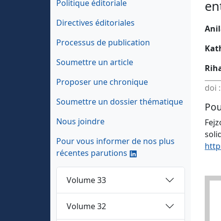
Politique éditoriale
en
Directives éditoriales
Anil
Processus de publication
Kat
Soumettre un article
Rih
Proposer une chronique
doi 
Soumettre un dossier thématique
Pou
Nous joindre
Fejz
soli
Pour vous informer de nos plus
http
récentes parutions
Volume 33
Volume 32