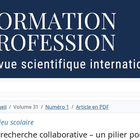
eil
Volume 31
Numéro 1
Article en PDF
ieu scolaire
 recherche collaborative – un pilier po